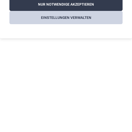
NUR NOTWENDIGE AKZEPTIEREN
Alle Leistungen
EINSTELLUNGEN VERWALTEN
Wir sind für Sie da - vor Ort und digital