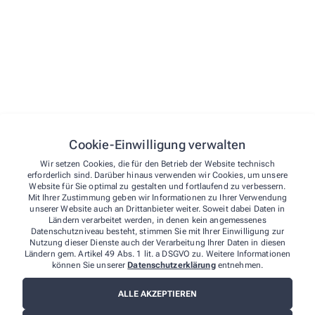
Unsere Leistungen
Hier finden Sie einen Überblick über unsere
umfangreichen Leistungen, durch die wir Ihnen täglich
zur Seite stehen.
Verleih von Inhalatoren
Cookie-Einwilligung verwalten
Eigenherstellung
Wir setzen Cookies, die für den Betrieb der Website technisch
Teemischungen
erforderlich sind. Darüber hinaus verwenden wir Cookies, um unsere
Website für Sie optimal zu gestalten und fortlaufend zu verbessern.
Sprachen
Mit Ihrer Zustimmung geben wir Informationen zu Ihrer Verwendung
unserer Website auch an Drittanbieter weiter. Soweit dabei Daten in
Englisch
Ländern verarbeitet werden, in denen kein angemessenes
Russisch
Datenschutzniveau besteht, stimmen Sie mit Ihrer Einwilligung zur
Nutzung dieser Dienste auch der Verarbeitung Ihrer Daten in diesen
Italienisch
Ländern gem. Artikel 49 Abs. 1 lit. a DSGVO zu. Weitere Informationen
können Sie unserer
Datenschutzerklärung
entnehmen.
Verleih
ALLE AKZEPTIEREN
Babywaagen