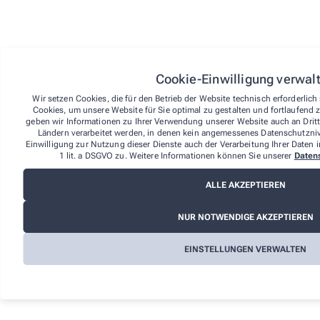
eine E-Mail) unverzüglich eine Eingangsbestätigung mit
Informationen zum Inhalt der Widerrufserklärung sowie
dem Datum und der Uhrzeit ihres Eingangs.
Zur Wahrung der Widerrufsfrist reicht es aus, dass Sie
die Mitteilung über die Ausübung des Widerrufsrechts
vor Ablauf der Widerrufsfrist absenden.
Cookie-Einwilligung verwal
Folgen des Widerrufs
Wir setzen Cookies, die für den Betrieb der Website technisch erforderlic
Cookies, um unsere Website für Sie optimal zu gestalten und fortlaufend 
Wenn Sie diesen Vertrag widerrufen, haben wir Ihnen
geben wir Informationen zu Ihrer Verwendung unserer Website auch an Dritta
alle Zahlungen, die wir von Ihnen erhalten haben,
Ländern verarbeitet werden, in denen kein angemessenes Datenschutznive
einschließlich der Lieferkosten (mit Ausnahme der
Einwilligung zur Nutzung dieser Dienste auch der Verarbeitung Ihrer Daten i
zusätzlichen Kosten, die sich daraus ergeben, dass Sie
1 lit. a DSGVO zu. Weitere Informationen können Sie unserer
Daten
eine andere Art der Lieferung, als die von uns
angebotene, günstigste Standardlieferung gewählt
ALLE AKZEPTIEREN
haben), unverzüglich und spätestens binnen vierzehn
Tagen ab dem Tag zurückzuzahlen, an dem die
NUR NOTWENDIGE AKZEPTIEREN
Mitteilung über Ihren Widerruf dieses Vertrags bei uns
eingegangen ist. Für diese Rückzahlung verwenden wir
dasselbe Zahlungsmittel, das Sie bei der ursprünglichen
EINSTELLUNGEN VERWALTEN
Transaktion eingesetzt haben, es sei denn, mit Ihnen
wurde ausdrücklich etwas anderes vereinbart; in keinem
Fall werden Ihnen wegen dieser Rückzahlung Entgelte
berechnet.
Sie haben die Waren unverzüglich und in jedem Fall